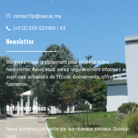
contact.fpl@uae.ac.ma
(+212) 539-523960 / 63
Newsletter
Inscrivez-vous gratuitement pour recevoir notre
Newsletter. Ainsi, vous serez régulièrement informés au
sujet des actualités de l’École, événements, offres de
formation …
Retrouvez-Nous
Nous sommes présents sur les réseaux sociaux. Suivez-
nous.