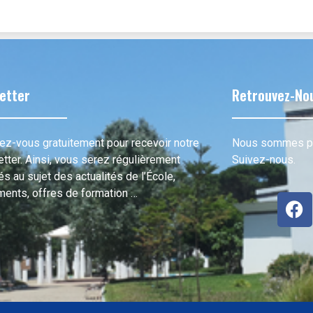
etter
Retrouvez-No
vez-vous gratuitement pour recevoir notre
Nous sommes pré
tter. Ainsi, vous serez régulièrement
Suivez-nous.
s au sujet des actualités de l’École,
ents, offres de formation …