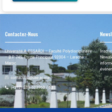
Contactez-Nous
Newsl
Université A. ESSAÂDI – Faculté Polydisciplinaire
Inscri
– B.P 745, Poste Principale 92004 – Larache –
Newsle
Maroc
informé
événem
contact.fpl@uae.ac.ma
(+212) 539-523960 / 63