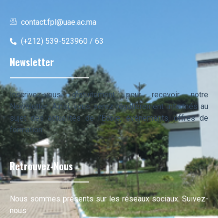
contact.fpl@uae.ac.ma
(+212) 539-523960 / 63
Newsletter
Inscrivez-vous gratuitement pour recevoir notre
Newsletter. Ainsi, vous serez régulièrement informés au
sujet des actualités de l’École, événements, offres de
formation …
Retrouvez-Nous
Nous sommes présents sur les réseaux sociaux. Suivez-
nous.