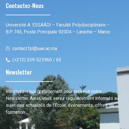
Contactez-Nous
Université A. ESSAÂDI – Faculté Polydisciplinaire –
B.P 745, Poste Principale 92004 – Larache – Maroc
contact.fpl@uae.ac.ma
(+212) 539-523960 / 63
Newsletter
Inscrivez-vous gratuitement pour recevoir notre
Newsletter. Ainsi, vous serez régulièrement informés au
sujet des actualités de l’École, événements, offres de
formation …