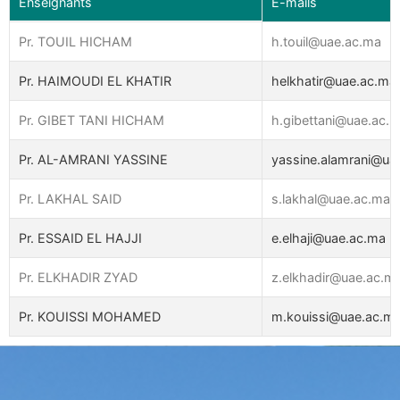
Enseignants
E-mails
Pr. TOUIL HICHAM
h.touil@uae.ac.ma
Pr. HAIMOUDI EL KHATIR
helkhatir@uae.ac.ma
Pr. GIBET TANI HICHAM
h.gibettani@uae.ac.
Pr. AL-AMRANI YASSINE
yassine.alamrani@ua
Pr. LAKHAL SAID
s.lakhal@uae.ac.ma
Pr. ESSAID EL HAJJI
e.elhaji@uae.ac.ma
Pr. ELKHADIR ZYAD
z.elkhadir@uae.ac.m
Pr. KOUISSI MOHAMED
m.kouissi@uae.ac.m