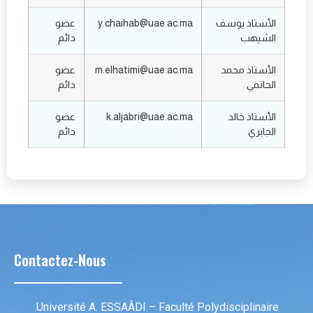
الأستاذ يوسف
y.chaihab@uae.ac.ma
عضو
الشيهب
دائم
الأستاذ محمد
m.elhatimi@uae.ac.ma
عضو
الحاتمي
دائم
الأستاذ خالد
k.aljabri@uae.ac.ma
عضو
الجابري
دائم
Contactez-Nous
Université A. ESSAÂDI – Faculté Polydisciplinaire