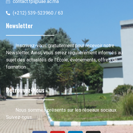
contact.fpl@uae.ac.ma
(+212) 539-523960 / 63
Newsletter
Inscrivez-vous gratuitement pour recevoir notre
Newsletter. Ainsi, vous serez régulièrement informés au
sujet des actualités de l’École, événements, offres de
formation …
Retrouvez-Nous
Nous sommes présents sur les réseaux sociaux.
Suivez-nous.