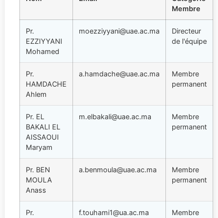
Membre
Pr.
moezziyyani@uae.ac.ma
Directeur
EZZIYYANI
de l'équipe
Mohamed
Pr.
a.hamdache@uae.ac.ma
Membre
HAMDACHE
permanent
Ahlem
Pr. EL
m.elbakali@uae.ac.ma
Membre
BAKALI EL
permanent
AISSAOUI
Maryam
Pr. BEN
a.benmoula@uae.ac.ma
Membre
MOULA
permanent
Anass
Pr.
f.touhami1@ua.ac.ma
Membre