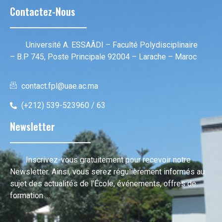
Contactez-Nous
Université A. ESSAÂDI – Faculté Polydisciplinaire
– B.P 745, Poste Principale 92004 – Larache – Maroc
contact.fpl@uae.ac.ma
(+212) 539-523960 / 63
Newsletter
Inscrivez-vous gratuitement pour recevoir notre
Newsletter. Ainsi, vous serez régulièrement informés au
sujet des actualités de l’École, événements, offres de
formation …