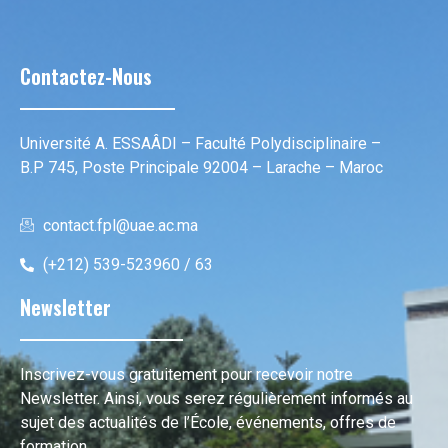
Contactez-Nous
Université A. ESSAÂDI – Faculté Polydisciplinaire –
B.P 745, Poste Principale 92004 – Larache – Maroc
contact.fpl@uae.ac.ma
(+212) 539-523960 / 63
Newsletter
Inscrivez-vous gratuitement pour recevoir notre
Newsletter. Ainsi, vous serez régulièrement informés au
sujet des actualités de l’École, événements, offres de
formation …